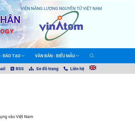
VIỆN NĂNG LƯỢNG NGUYÊN TỬ VIỆT NAM
NHÂN
LOGY
 - ĐÀO TẠO
VĂN BẢN - BIỂU MẪU
ail
RSS
Sơ đồ trang
Liên hệ
dụng vào Việt Nam