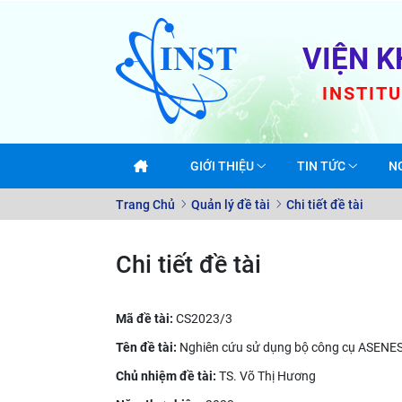
VIỆN K
INSTIT
GIỚI THIỆU
TIN TỨC
N
Trang Chủ
Quản lý đề tài
Chi tiết đề tài
Chi tiết đề tài
Mã đề tài:
CS2023/3
Tên đề tài:
Nghiên cứu sử dụng bộ công cụ ASENES 
Chủ nhiệm đề tài:
TS. Võ Thị Hương