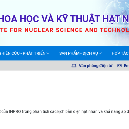
HOA HỌC VÀ KỸ THUẬT HẠT 
UTE FOR NUCLEAR SCIENCE AND TECHNO
GHIÊN CỨU - PHÁT TRIỂN
SẢN PHẨM - DỊCH VỤ
HỢP TÁC
Văn phòng điện tử
Em
của INPRO trong phân tích các kịch bản điện hạt nhân và khả năng áp 