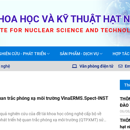
HOA HỌC VÀ KỸ THUẬT HẠT 
UTE FOR NUCLEAR SCIENCE AND TECHNO
GHIÊN CỨU - PHÁT TRIỂN
SẢN PHẨM - DỊCH VỤ
HỢP TÁC
 nghệ
Văn phòng điện tử
Em
Th
uan trắc phóng xạ môi trường VinaERMS.Spect-INST
THÔNG BÁO TUYỂ
Thông
Thôn
Thôn
ĐÀO
giáo
nhân 
NLNT
06/08
21/07
23/12
19/07
ết quả nghiên cứu của đề tài khoa học công nghệ cấp bộ về
phát triển hệ quan trắc phóng xạ môi trường (QTPXMT) sử
THÔN
Thôn
Thôn
Thông
hấp nháy NaI-SiPM kết hợp internet vạn vật (IoT)”. Mã số đề
hạt n
các 
và H
tổng