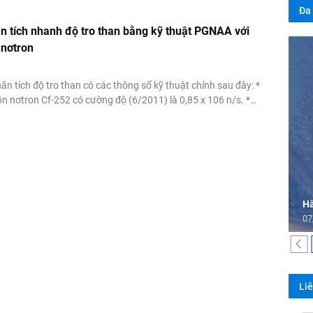
ử số trung bình...
Đa
ân tích nhanh độ tro than bằng kỹ thuật PGNAA với
 nơtron
 tích độ tro than có các thông số kỹ thuật chính sau đây: *
 nơtron Cf-252 có cường độ (6/2011) là 0,85 x 106 n/s. *
sử dụng đầu thu hạt nhân BGO kích thước 51x51mm do hãng
, ADC có độ phân giải...
Hà
07
Li