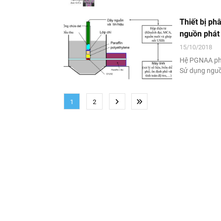
định nguyên t
Thiết bị ph
nguồn phát
15/10/2018
Hệ PGNAA phân
Sử dụng nguồn
Thiết bị đo 
REXON chế tạo
1
2