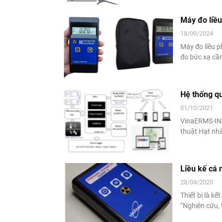
tài: ĐTCB.0
Máy đo liều
18/09/2024
Máy đo liều p
đo bức xạ cầm
màn hình kỹ t
(µSv/h) và cá
Hệ thống q
01/10/2021
VinaERMS-INS
thuật Hạt nhâ
ngoài hiện tr
phóng xạ môi
Liều kế cá
28/04/2020
Thiết bị là k
“Nghiên cứu, 
01/17/VKHKT