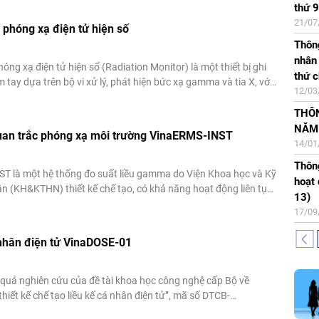
4/23/VKHKTHN. Model: VinaERMS.Spect-INST
thứ 9
202
07/10
PGS 
21/07
04/07
04/07
 phóng xạ điện tử hiện số
Thôn
Thôn
Thông
máy 
Quyết
nhân 
đồng
18/09
Phó 
hóng xạ điện tử hiện số (Radiation Monitor) là một thiết bị ghi
thứ c
14/05
202
Thông
 tay dựa trên bộ vi xử lý, phát hiện bức xạ gamma và tia X, với
12/03
20/05
huật số LCD bốn chữ số hiển thị giá trị suất liều phóng xạ
Kết q
thực
c chỉ thị chức năng.
THÔ
sư n
do V
Thông
NĂM
28/04
2025
20/08
đồng
uan trắc phóng xạ môi trường VinaERMS-INST
14/01
13/05
Thôn
Thông
Thông
2025
phó g
Thông
T là một hệ thống đo suất liều gamma do Viện Khoa học và Kỹ
hoạt 
31/03
NLN
danh
n (KH&KTHN) thiết kế chế tạo, có khả năng hoạt động liên tục
13)
26/07
17/04
ường, là thành phần chính của trạm quan trắc và cảnh báo
17/09
 trường (QT&CBPXMT)....
 nhân điện tử VinaDOSE-01
ết quả nghiên cứu của đề tài khoa học công nghệ cấp Bộ về
thiết kế chế tạo liều kế cá nhân điện tử”, mã số DTCB-
HN của đơn vị.