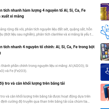
ân tích nhanh hàm lượng 4 nguyên tố Al, Si, Ca, Fe
 xuất xi măng
ảng rộng đá vôi, phân tích nguyên liệu đất sét, quặng sắt, hỗn
ệu (Bột liệu sau nghiền), phân tích clanhke và xi măng là yếu tố
ất để điều khiển quy trình sản xuất xi măng. Ngoài ra tốc độ
h, thời...
n tích nhanh 4 nguyên tố chính: Al, Si, Ca, Fe trong bột
g
 thành phần chính trong nguyên liệu xi măng: Al (Al2O3); Si
aO) và Fe (Fe2O3).
độ tro và cân khối lượng trên băng tải
ộ tro và cân khối lượng trên băng tải được hoạt động dựa trên
 định cường độ truyền qua than trên băng tải của chùm tia
ó hai năng l­ượng. Sử dụng chùm tia năng l­ợng 60 KeV để xác