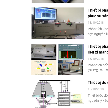
Thiết bị ph
phục vụ sản
18/10/2018
Phân tích kho
hợp nguyên li
quan trọng nh
phân tích nhan
Thiết bị phâ
liệu xi măn
15/10/2018
Phân tích bốn
(SiO2); Ca (C
Thiết bị đo 
15/10/2018
Thiết bị đo đ
nguyên lý xác
gamma mảnh c