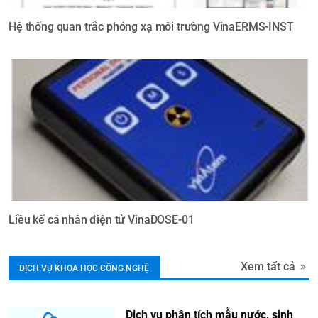
Hệ thống quan trắc phóng xạ môi trường VinaERMS-INST
Liều kế cá nhân điện tử VinaDOSE-01
Xem tất cả
DỊCH VỤ KHOA HỌC CÔNG NGHỆ
Dịch vụ phân tích mẫu nước, sinh
Lĩnh vực nghiên cứu và phát triển
Dịch vụ KHCN và đào tạo về An toàn