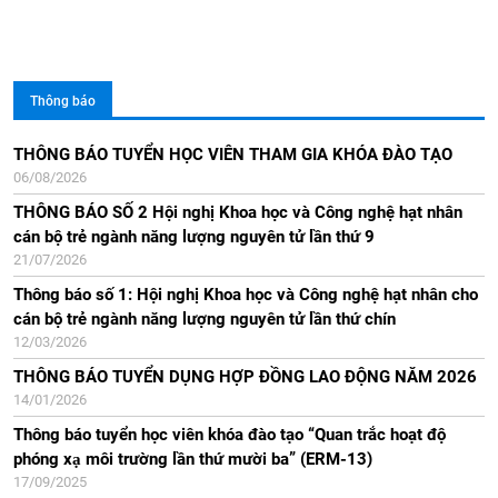
Thông báo
Thông báo Kết quả xét đạt tiêu chuẩn chức danh phó giáo sư
THÔNG BÁO TUYỂN HỌC VIÊN THAM GIA KHÓA ĐÀO TẠO
06/08/2026
tại HĐGSCS Viện NLNTVN năm 2025
21/07/2025
THÔNG BÁO SỐ 2 Hội nghị Khoa học và Công nghệ hạt nhân
cán bộ trẻ ngành năng lượng nguyên tử lần thứ 9
Thông báo về việc thẩm định năng lực ngoại ngữ của các ứng
21/07/2026
viên PGS tại HĐGSCS Viện NLNTVN năm 2025
04/07/2025
Thông báo số 1: Hội nghị Khoa học và Công nghệ hạt nhân cho
cán bộ trẻ ngành năng lượng nguyên tử lần thứ chín
Thông báo về việc đề cử thành viên tham gia Hội đồng giáo sư
12/03/2026
cơ sở năm 2025
14/05/2025
THÔNG BÁO TUYỂN DỤNG HỢP ĐỒNG LAO ĐỘNG NĂM 2026
14/01/2026
Kết quả xét bổ nhiệm lại chức danh giáo sư, phó giáo sư năm
2025 của Viện NLNTVN
Thông báo tuyển học viên khóa đào tạo “Quan trắc hoạt độ
28/04/2025
phóng xạ môi trường lần thứ mười ba” (ERM-13)
17/09/2025
Thông báo về việc tuyển nghiên cứu sinh đợt 1 năm 2025 của