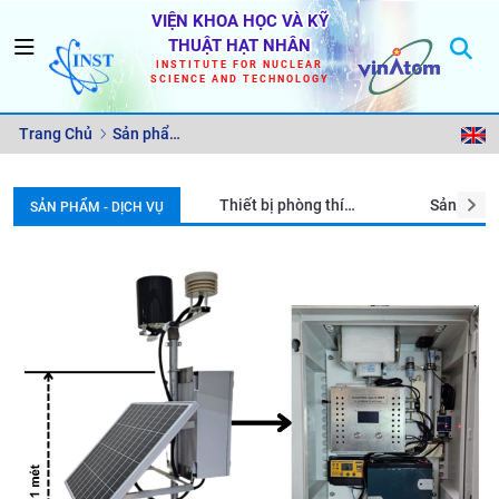
VIỆN KHOA HỌC VÀ KỸ
THUẬT HẠT NHÂN
INSTITUTE FOR NUCLEAR
SCIENCE AND TECHNOLOGY
Trang Chủ
Sản phẩm
- Dịch vụ
Thiết bị phòng thí
Sản phẩm
SẢN PHẨM - DỊCH VỤ
nghiệm