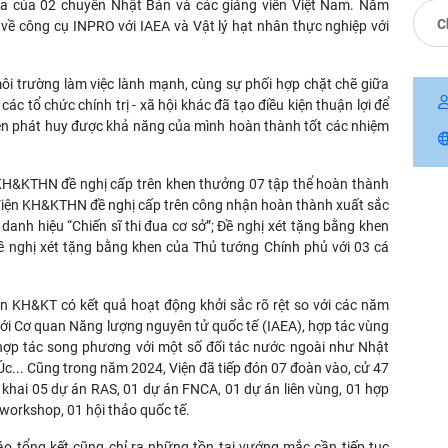
ia của 02 chuyên Nhật Bản và các giảng viên Việt Nam. Năm
C
về công cụ INPRO với IAEA và Vật lý hạt nhân thực nghiệp với
môi trường làm việc lành mạnh, cùng sự phối hợp chặt chẽ giữa
c tổ chức chính trị - xã hội khác đã tạo điều kiện thuận lợi để
iện phát huy được khả năng của mình hoàn thành tốt các nhiệm
 KH&KTHN đề nghị cấp trên khen thưởng 07 tập thể hoàn thành
, Viện KH&KTHN đề nghị cấp trên công nhận hoàn thành xuất sắc
anh hiệu “Chiến sĩ thi đua cơ sở”; Đề nghị xét tặng bằng khen
Đề nghị xét tặng bằng khen của Thủ tướng Chính phủ với 03 cá
n KH&KT có kết quả hoạt động khởi sắc rõ rệt so với các năm
 với Cơ quan Năng lượng nguyên tử quốc tế (IAEA), hợp tác vùng
hợp tác song phương với một số đối tác nước ngoài như Nhật
c... Cũng trong năm 2024, Viện đã tiếp đón 07 đoàn vào, cử 47
ển khai 05 dự án RAS, 01 dự án FNCA, 01 dự án liên vùng, 01 hợp
workshop, 01 hội thảo quốc tế.
o tổng kết cũng chỉ ra những tồn tại vướng mắc cần tiếp tục