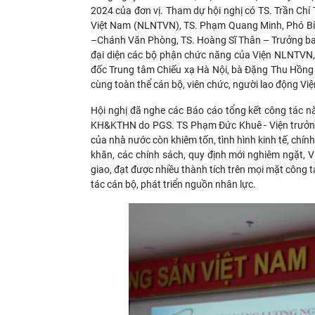
2024 của đơn vị. Tham dự hội nghị có TS. Trần Chí
Việt Nam (NLNTVN), TS. Phạm Quang Minh, Phó Bí 
–Chánh Văn Phòng, TS. Hoàng Sĩ Thân – Trưởng 
đại diện các bộ phận chức năng của Viện NLNTVN
đốc Trung tâm Chiếu xạ Hà Nội, bà Đặng Thu Hồng
cùng toàn thể cán bộ, viên chức, người lao động V
Hội nghị đã nghe các Báo cáo tổng kết công tác
KH&KTHN do PGS. TS Phạm Đức Khuê - Viện trưởng
của nhà nước còn khiêm tốn, tình hình kinh tế, chính
khăn, các chính sách, quy định mới nghiêm ngặt,
giao, đạt được nhiều thành tích trên mọi mặt công t
tác cán bộ, phát triển nguồn nhân lực.