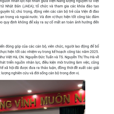
 nguồn nhân lực hạt nhân giữa Viện Năng lượng nguyên tử Việt
ử Nhật Bản (JAEA); tổ chức và tham gia các khóa đào tạo
uyên tử; chú trọng, động viên các cán bộ trẻ của Viện đi đào
ạn trong và ngoài nước. Và đơn vị thực hiện tốt công tác đảm
eo quy định không để xảy ra sự cố mất an toàn ảnh hướng đến
kiến đóng góp của các cán bộ, viên chức, người lao động để bổ
thực hiện tốt các nhiệm vụ trong kế hoạch công tác năm 2025.
Như Việt Hà, CN. Nguyễn Đức Tuấn và TS. Nguyễn Thị Thu Hà về
át triển nguồn nhân lực, điều kiện môi trường làm việc, cũng
ế xã hội đã được đưa ra thảo luận, đồng thời đề xuất các giải
 lượng nghiên cứu và đời sống cán bộ trong đơn vị.