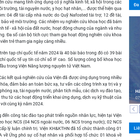
iên cứu mang tính ứng dụng có ý nghĩa kinh tế, xã hội trong các
Đa
 trường, tài nguyên nước, y học hạt nhân,... được thể hiện qua
gồm: 04 đề tài cấp nhà nước do Quỹ Nafosted tài trợ; 12 đề tài,
vụ bảo vệ môi trường. Các nhiệm vụ nghiên cứu khoa học đã bám
inh tế - xã hội của đất nước, hoạt động chung của ngành và nhu
ng. Đa số cán bộ tích cực tham gia hoạt động nghiên cứu khoa
 viên trẻ tham gia ngày càng nhiều.
rên tạp chí quốc tế năm 2024 là 40 bài báo trong đó có 39 bài
 chí quốc tế uy tín có chỉ số IF cao. Số lượng công bố khoa học
 đầu trong Viện Năng lượng nguyên tử Việt Nam.
 Các kết quả nghiên cứu của Viện đã được ứng dụng trong nhiều
óa, đảm bảo an toàn bức xạ, tư vấn các công trình xạ trị và y
phóng xạ, tài nguyên nước, phân tích mẫu, các dịch vụ đào tạo,
Hà
thu từ các hoạt động triển khai ứng dụng, dịch vụ kỹ thuật của
07
 với cùng kỳ năm 2024.
đến công tác đào tạo phát triển nguồn nhân lực, hiện tại Viện
theo học NCS (04 NCS ngoài nước, 06 NCS trong nước); 02 NCS
Li
 cấp lý luận chính trị. Viện KH&KTHN đã tổ chức thành công 01
A về Ứng phó sự cố hạt nhân và phối hợp tổ chức 01 khoá về