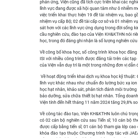
phản ứng, Viện cũng đã tích cực triển khai các ngh
lĩnh vực đang được xã hội quan tâm như ô nhiễm môi
việc triển khai thực hiện 19 đề tài nhiệm vụ, bao 
nhiệm vụ cấp Bộ; 02 đề tài cấp cơ sở và 01 nhiệm 
sát hơn với các lĩnh vực ứng dụng trong đời sống k
cầu nghiên cứu, đào tạo của Viện KH&KTHN nói riê
học, trong đó đáng ghi nhận là số lượng nghiên cứu
Về công bố khoa học, số công trình khoa học đăng t
ISI với nhiều công trình được đăng tải trên các tạp
của Viện vẫn duy trì là một trong những đơn vị dẫn
Về hoạt động triển khai dịch vụ khoa học kỹ thuật:
lĩnh vực khác nhau như chuẩn đo lường bức xạ ion h
học hạt nhân, khảo sát, phân tích đánh môi trường 
bảo dưỡng, sửa chữa thiết bị hạt nhân. Tổng doanh 
Viện tính đến hết tháng 11 năm 2024 tăng 29,8% so
Về công tác đào tạo, Viện KH&KTHN luôn chú trọng 
có 02 cán bộ nghiên cứu sau Tiến sĩ; 10 cán bộ 
được cấp bằng tiến sĩ; 01 cán bộ tham gia lớp cao
khóa đào tạo thuộc Chương trình hợp tác với JAE