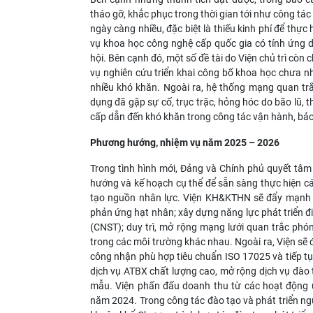
tháo gỡ, khắc phục trong thời gian tới như công tác 
ngày càng nhiều, đặc biệt là thiếu kinh phí để thực
vụ khoa học công nghệ cấp quốc gia có tính ứng 
hội. Bên cạnh đó, một số đề tài do Viện chủ trì còn
vụ nghiên cứu triển khai công bố khoa học chưa nhi
nhiều khó khăn. Ngoài ra, hệ thống mạng quan tr
dụng đã gặp sự cố, trục trặc, hỏng hóc do bão lũ, 
cấp dẫn đến khó khăn trong công tác vận hành, bả
Phương hướng, nhiệm vụ năm 2025 – 2026
Trong tình hình mới, Đảng và Chính phủ quyết tâm
hướng và kế hoạch cụ thể để sẵn sàng thực hiện các
tạo nguồn nhân lực. Viện KH&KTHN sẽ đẩy mạnh hơ
phản ứng hạt nhân; xây dựng năng lực phát triển đ
(CNST); duy trì, mở rộng mạng lưới quan trắc ph
trong các môi trường khác nhau. Ngoài ra, Viện sẽ
công nhận phù hợp tiêu chuẩn ISO 17025 và tiếp tụ
dịch vụ ATBX chất lượng cao, mở rộng dịch vụ đào t
mẫu. Viện phấn đấu doanh thu từ các hoạt động 
năm 2024. Trong công tác đào tạo và phát triển ngu