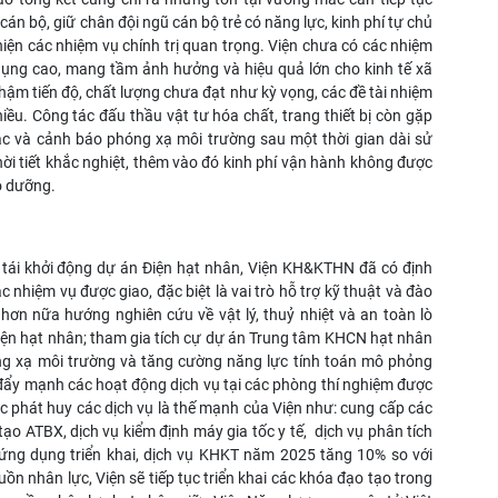
cán bộ, giữ chân đội ngũ cán bộ trẻ có năng lực, kinh phí tự chủ
 hiện các nhiệm vụ chính trị quan trọng. Viện chưa có các nhiệm
dụng cao, mang tầm ảnh hưởng và hiệu quả lớn cho kinh tế xã
 chậm tiến độ, chất lượng chưa đạt như kỳ vọng, các đề tài nhiệm
ều. Công tác đấu thầu vật tư hóa chất, trang thiết bị còn gặp
ắc và cảnh báo phóng xạ môi trường sau một thời gian dài sử
thời tiết khắc nghiệt, thêm vào đó kinh phí vận hành không được
o dưỡng.
 tái khởi động dự án Điện hạt nhân, Viện KH&KTHN đã có định
 nhiệm vụ được giao, đặc biệt là vai trò hỗ trợ kỹ thuật và đào
n nữa hướng nghiên cứu về vật lý, thuỷ nhiệt và an toàn lò
iện hạt nhân; tham gia tích cự dự án Trung tâm KHCN hạt nhân
óng xạ môi trường và tăng cường năng lực tính toán mô phỏng
 đẩy mạnh các hoạt động dịch vụ tại các phòng thí nghiệm được
c phát huy các dịch vụ là thế mạnh của Viện như: cung cấp các
ạo ATBX, dịch vụ kiểm định máy gia tốc y tế, dịch vụ phân tích
ứng dụng triển khai, dịch vụ KHKT năm 2025 tăng 10% so với
ồn nhân lực, Viện sẽ tiếp tục triển khai các khóa đạo tạo trong