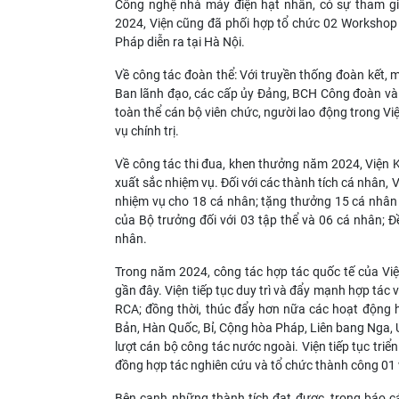
Công nghệ nhà máy điện hạt nhân, có sự tham g
2024, Viện cũng đã phối hợp tổ chức 02 Workshop 
Pháp diễn ra tại Hà Nội.
Về công tác đoàn thể: Với truyền thống đoàn kết, 
Ban lãnh đạo, các cấp ủy Đảng, BCH Công đoàn và cá
toàn thể cán bộ viên chức, người lao động trong V
vụ chính trị.
Về công tác thi đua, khen thưởng năm 2024, Viện
xuất sắc nhiệm vụ. Đối với các thành tích cá nhân
nhiệm vụ cho 18 cá nhân; tặng thưởng 15 cá nhân d
của Bộ trưởng đối với 03 tập thể và 06 cá nhân; 
nhân.
Trong năm 2024, công tác hợp tác quốc tế của Việ
gần đây. Viện tiếp tục duy trì và đẩy mạnh hợp tác
RCA; đồng thời, thúc đẩy hơn nữa các hoạt động 
Bản, Hàn Quốc, Bỉ, Cộng hòa Pháp, Liên bang Nga, Ú
lượt cán bộ công tác nước ngoài. Viện tiếp tục tri
đồng hợp tác nghiên cứu và tổ chức thành công 01 
Bên cạnh những thành tích đạt được, trong báo cá