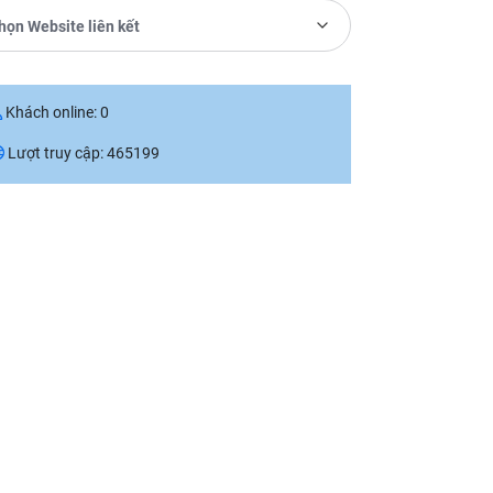
họn Website liên kết
Khách online:
0
Lượt truy cập:
465199