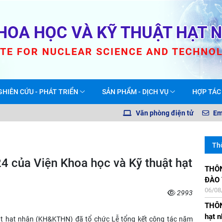
HOA HỌC VÀ KỸ THUẬT HẠT 
UTE FOR NUCLEAR SCIENCE AND TECHNO
GHIÊN CỨU - PHÁT TRIỂN
SẢN PHẨM - DỊCH VỤ
HỢP TÁC
Văn phòng điện tử
Em
Th
4 của Viện Khoa học và Kỹ thuật hạt
THÔNG BÁO TUYỂ
Thông
Thôn
Thôn
ĐÀO
giáo
nhân 
NLNT
06/08
21/07
23/12
19/07
2993
THÔN
Thôn
Thôn
Thông
hạt n
các 
và H
tổng
ật hạt nhân (KH&KTHN) đã tổ chức Lễ tổng kết công tác năm