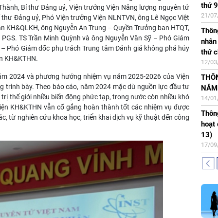
thứ 9
202
07/10
PGS 
 Thành, Bí thư Đảng uỷ, Viện trưởng Viện Năng lượng nguyên tử
21/07
04/07
04/07
thư Đảng uỷ, Phó Viện trưởng Viện NLNTVN, ông Lê Ngọc Việt
Thôn
ban KH&QLKH, ông Nguyễn An Trung – Quyền Trưởng ban HTQT,
Thôn
Thông
máy 
Quyết
, PGS. TS Trần Minh Quỳnh và ông Nguyễn Văn Sỹ – Phó Giám
nhân 
đồng
18/09
Phó 
 – Phó Giám đốc phụ trách Trung tâm Đánh giá không phá hủy
thứ c
14/05
202
Thông
iện KH&KTHN.
12/03
20/05
Kết q
thực
 năm 2024 và phương hướng nhiệm vụ năm 2025-2026 của Viện
THÔ
sư n
do V
Thông
 trình bày. Theo báo cáo, năm 2024 mặc dù nguồn lực đầu tư
NĂM
28/04
2025
20/08
đồng
 trị thế giới nhiều biến động phức tạp, trong nước còn nhiều khó
14/01
13/05
Thôn
Thông
 Viện KH&KTHN vẫn cố gắng hoàn thành tốt các nhiệm vụ được
Thông
2025
phó g
Thông
ác, từ nghiên cứu khoa học, triển khai dịch vụ kỹ thuật đến công
hoạt 
31/03
NLN
danh
13)
26/07
17/04
17/09