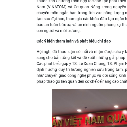
khuôn khổ Chương trình hợp tác đào tạo phát triển
Nam (VINATOM) và Cơ quan Năng lượng nguyên t
chuyên môn ngắn hạn trong lĩnh vực năng lượng ng
tạo sau đại học, tham gia các khóa đào tạo ngắn h
bảo an toàn bức xạ và an ninh nguồn phóng xạ th
con người và môi trường.
Các ý kiến tham luận và phát biểu chỉ đạo
Hội nghị đã thảo luận sôi nổi và nhận được các ý 
sung cho bản tổng kết và đề xuất những giải pháp 
Các phát biểu góp ý TS. Lê Xuân Chung, TS. Phạm 
định hướng duy trì hướng nghiên cứu trọng tâm, ph
như chuyển giao công nghệ phục vụ đời sống kinh t
pháp tháo gỡ liên quan đến cơ chế để nâng cao chất