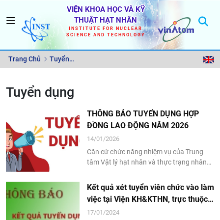
VIỆN KHOA HỌC VÀ KỸ
THUẬT HẠT NHÂN
INSTITUTE FOR NUCLEAR
SCIENCE AND TECHNOLOGY
Trang Chủ
Tuyển
dụng
Tuyển dụng
THÔNG BÁO TUYỂN DỤNG HỢP
ĐỒNG LAO ĐỘNG NĂM 2026
14/01/2026
Căn cứ chức năng nhiệm vụ của Trung
tâm Vật lý hạt nhân và thực trạng nhân
lực hiện có, Viện Khoa học và Kỹ thuật hạt
nhân thông báo tuyển dụng hợp đồng lao
Kết quả xét tuyển viên chức vào làm
động làm việc tại Trung tâm Vật lý hạt
việc tại Viện KH&KTHN, trực thuộc
nhân năm 2026 cụ thể như sau: 1. Vị trí
Viện NLNTVN năm 2023
17/01/2024
tuyển dụng:...