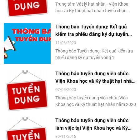
Trung tâm Vật lý hạt nhân - Viện Khoa
học và Kỹ thuật hạt nhân tuyển chọn
Nghiên cứu viên
Thông báo Tuyển dụng: Kết quả
kiểm tra phiếu đăng ký dự tuyển
vòng 1
11/06/2020
Thông báo Tuyển dụng: Kết quả kiểm tra
phiếu đăng ký dự tuyển vòng 1
Thông báo tuyển dụng viên chức
Viện Khoa học và Kỹ thuật hạt nhân
năm 2020
07/05/2020
Thông báo tuyển dụng viên chức Viện
Khoa học và Kỹ thuật hạt nhân năm 2020
Thông báo tuyển dụng viên chức
làm việc tại Viện Khoa học và Kỹ
thuật hạt nhân năm 2016
30/11/2016