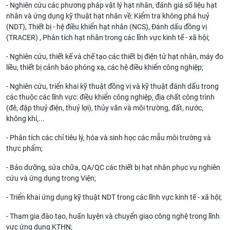
- Nghiên cứu các phương pháp vật lý hạt nhân, đánh giá số liệu hạt
nhân và ứng dụng kỹ thuật hạt nhân về: Kiểm tra không phá huỷ
(NDT), Thiết bị - hệ điều khiển hạt nhân (NCS), Đánh dấu đồng vị
(TRACER) , Phân tích hạt nhân trong các lĩnh vực kinh tế - xã hội;
- Nghiên cứu, thiết kế và chế tạo các thiết bị điện tử hạt nhân, máy đo
liều, thiết bị cảnh báo phóng xạ, các hệ điều khiển công nghiệp;
- Nghiên cứu, triển khai kỹ thuật đồng vị và kỹ thuật đánh dấu trong
các thuộc các lĩnh vực: điều khiển công nghiệp, địa chất công trình
(đê, đập thuỷ điện, thuỷ lợi), thủy văn và môi trường, đất, nước,
không khí,...
- Phân tích các chỉ tiêu lý, hóa và sinh học các mẫu môi trường và
thực phẩm;
- Bảo dưỡng, sửa chữa, QA/QC các thiết bị hạt nhân phục vụ nghiên
cứu và ứng dụng trong Viện;
- Triển khai ứng dụng kỹ thuật NDT trong các lĩnh vực kinh tế - xã hội;
- Tham gia đào tạo, huấn luyện và chuyển giao công nghệ trong lĩnh
vực ứng dụng KTHN;