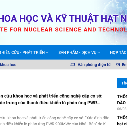
HOA HỌC VÀ KỸ THUẬT HẠT 
UTE FOR NUCLEAR SCIENCE AND TECHNO
GHIÊN CỨU - PHÁT TRIỂN
SẢN PHẨM - DỊCH VỤ
HỢP TÁC
 khoa học
Văn phòng điện tử
Em
Th
ên cứu khoa học và phát triển công nghệ cấp cơ sở:
THÔNG BÁO TUYỂ
Thông
Thôn
Thôn
ặc trưng của thanh điều khiển lò phản ứng PWR
ĐÀO
giáo
nhân 
NLNT
06/08
21/07
23/12
19/07
a Nhật Bản”
THÔN
Thôn
Thôn
Thông
 cứu khoa học và phát triển công nghệ cấp cơ sở: “Xác định đặc
hạt n
các 
và H
tổng
anh điều khiển lò phản ứng PWR 900MWe của Nhật Bản” do KS.