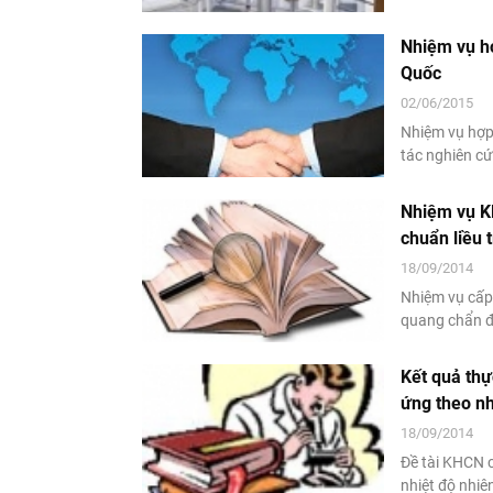
đối với lò p
được giao thự
Nhiệm vụ hợ
Quốc
02/06/2015
Nhiệm vụ hợp
tác nghiên cứ
ứng nước nhẹ 
Diễn làm chủ 
Nhiệm vụ K
chuẩn liều 
18/09/2014
Nhiệm vụ cấp 
quang chẩn đ
chủ nhiệm với
Kết quả th
ứng theo nh
phản ứng A
18/09/2014
Đề tài KHCN 
nhiệt độ nhiê