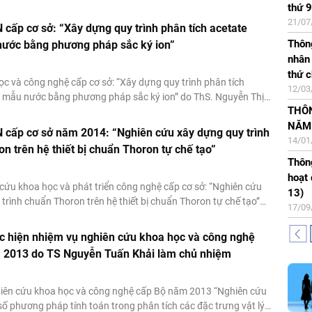
ơng làm chủ nhiệm được ký hợp đồng thực hiện trong thời
thứ 9
202
07/10
PGS 
 từ 1/2014 đến 12/2014 với tổng kinh phí là 45 triệu đồng.
21/07
04/07
04/07
 cấp cơ sở: “Xây dựng quy trình phân tích acetate
Thôn
Thôn
Thông
máy 
Quyết
nước bằng phương pháp sắc ký ion”
nhân 
đồng
18/09
Phó 
thứ c
14/05
202
Thông
ọc và công nghệ cấp cơ sở: “Xây dựng quy trình phân tích
12/03
20/05
Kết q
thực
g mẫu nước bằng phương pháp sắc ký ion” do ThS. Nguyễn Thị
THÔ
sư n
do V
Thông
àm chủ nhiệm được phê duyệt giao thực hiện từ tháng 1/2014
NĂM
28/04
2025
20/08
đồng
2014 với tổng kinh phí là 35 triệu đồng.
 cấp cơ sở năm 2014: “Nghiên cứu xây dựng quy trình
14/01
13/05
Thôn
Thông
n trên hệ thiết bị chuẩn Thoron tự chế tạo”
Thông
2025
phó g
Thông
hoạt 
31/03
NLN
danh
 cứu khoa học và phát triển công nghệ cấp cơ sở: “Nghiên cứu
13)
26/07
17/04
trình chuẩn Thoron trên hệ thiết bị chuẩn Thoron tự chế tạo”
17/09
ình Cường làm chủ nhiệm được phê duyệt giao thực hiện trong
 từ 1/2014 đến 12/2014 với tổng kinh phí là 40 triệu đồng
c hiện nhiệm vụ nghiên cứu khoa học và công nghệ
 2013 do TS Nguyễn Tuấn Khải làm chủ nhiệm
iên cứu khoa học và công nghệ cấp Bộ năm 2013 “Nghiên cứu
số phương pháp tính toán trong phân tích các đặc trưng vật lý