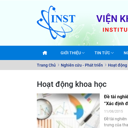
VIỆN K
INSTIT
GIỚI THIỆU
TIN TỨC
N
Trang Chủ
Nghiên cứu - Phát triển
Hoạt động
Hoạt động khoa học
Đề tài nghi
“Xác định đ
900MWe củ
11/08/2015
Đề tài nghiên
trưng của th