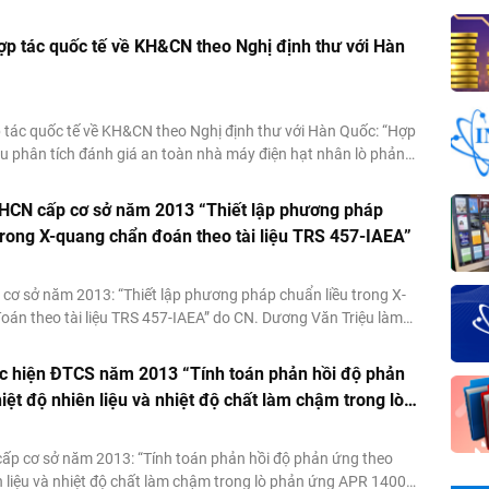
hản ứng năng lượng” do TS. Nguyễn Tuấn Khải làm chủ nhiệm
c hiện từ tháng 1 đến...
p tác quốc tế về KH&CN theo Nghị định thư với Hàn
 tác quốc tế về KH&CN theo Nghị định thư với Hàn Quốc: “Hợp
u phân tích đánh giá an toàn nhà máy điện hạt nhân lò phản
trong các điều kiện chuyển tiếp và sự cố nặng” do ThS. Lê Đại
nhiệm đã triển...
HCN cấp cơ sở năm 2013 “Thiết lập phương pháp
trong X-quang chẩn đoán theo tài liệu TRS 457-IAEA”
cơ sở năm 2013: “Thiết lập phương pháp chuẩn liều trong X-
oán theo tài liệu TRS 457-IAEA” do CN. Dương Văn Triệu làm
 tổng kinh phí được cấp là 60 triệu đồng
ực hiện ĐTCS năm 2013 “Tính toán phản hồi độ phản
iệt độ nhiên liệu và nhiệt độ chất làm chậm trong lò
PR 1400 bằng chương trình tính toán MVP”
cấp cơ sở năm 2013: “Tính toán phản hồi độ phản ứng theo
n liệu và nhiệt độ chất làm chậm trong lò phản ứng APR 1400