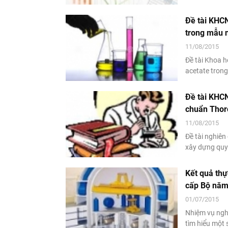
Phan Quốc Vư
gian 12 tháng
Đề tài KHCN
trong mẫu 
11/08/2015
Đề tài Khoa h
acetate tron
Hồng Thịnh l
đến tháng 12/
Đề tài KHCN
chuẩn Thoro
11/08/2015
Đề tài nghiên
xây dựng quy 
do ThS. Lê Đ
vòng 12 tháng
Kết quả thự
cấp Bộ năm
01/07/2015
Nhiệm vụ ngh
tìm hiểu một 