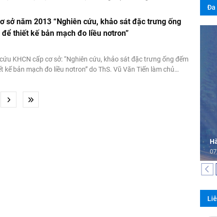
trình tính toán MVP” do CN. Phạm Tuấn Nam làm chủ nhiệm
Đa
g từ 1/2013 đến
cơ sở năm 2013 “Nghiên cứu, khảo sát đặc trưng ống
để thiết kế bản mạch đo liều nơtron”
n cứu KHCN cấp cơ sở: “Nghiên cứu, khảo sát đặc trưng ống đếm
ết kế bản mạch đo liều nơtron” do ThS. Vũ Văn Tiến làm chủ
.
Hà
07
Li