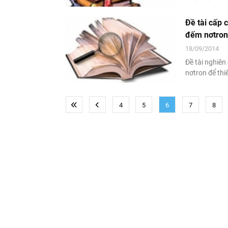
bằng chương 
với tổng kinh phí 50 triệu đồng, thời gian thực hiện là 12 thán
Đề tài cấp 
12/2013.
đếm nơtron 
18/09/2014
Đề tài nghiê
nơtron để thi
nhiệm, thực hiện trong 12 tháng từ 1/2013 đến 12/2013, với tổng kinh phí là
70 triệu đồng
4
5
6
7
8